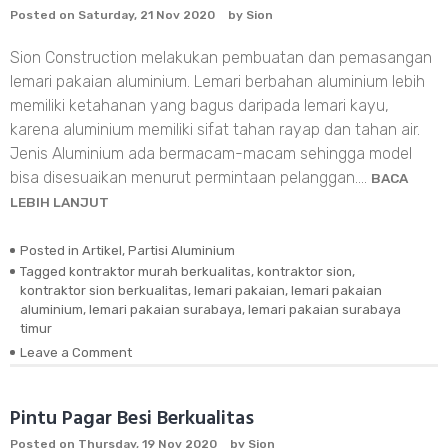
Posted on
Saturday, 21 Nov 2020
by
Sion
Sion Construction melakukan pembuatan dan pemasangan
lemari pakaian aluminium. Lemari berbahan aluminium lebih
memiliki ketahanan yang bagus daripada lemari kayu,
karena aluminium memiliki sifat tahan rayap dan tahan air.
Jenis Aluminium ada bermacam-macam sehingga model
bisa disesuaikan menurut permintaan pelanggan.…
BACA
LEBIH LANJUT
Posted in
Artikel
,
Partisi Aluminium
Tagged
kontraktor murah berkualitas
,
kontraktor sion
,
kontraktor sion berkualitas
,
lemari pakaian
,
lemari pakaian
aluminium
,
lemari pakaian surabaya
,
lemari pakaian surabaya
timur
Leave a Comment
on
Lemari
Pakaian
Aluminium
Pintu Pagar Besi Berkualitas
Puri
Posted on
Thursday, 19 Nov 2020
by
Sion
mas