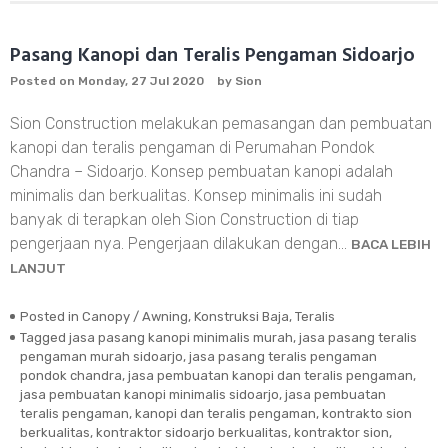
Kitchen
set
Benowo
Pasang Kanopi dan Teralis Pengaman Sidoarjo
Surabaya
Posted on
Monday, 27 Jul 2020
by
Sion
Sion Construction melakukan pemasangan dan pembuatan
kanopi dan teralis pengaman di Perumahan Pondok
Chandra – Sidoarjo. Konsep pembuatan kanopi adalah
minimalis dan berkualitas. Konsep minimalis ini sudah
banyak di terapkan oleh Sion Construction di tiap
pengerjaan nya. Pengerjaan dilakukan dengan…
BACA LEBIH
LANJUT
Posted in
Canopy / Awning
,
Konstruksi Baja
,
Teralis
Tagged
jasa pasang kanopi minimalis murah
,
jasa pasang teralis
pengaman murah sidoarjo
,
jasa pasang teralis pengaman
pondok chandra
,
jasa pembuatan kanopi dan teralis pengaman
,
jasa pembuatan kanopi minimalis sidoarjo
,
jasa pembuatan
teralis pengaman
,
kanopi dan teralis pengaman
,
kontrakto sion
berkualitas
,
kontraktor sidoarjo berkualitas
,
kontraktor sion
,