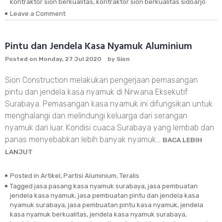
kontraktor sion berkualitas
,
kontraktor sion berkualitas sidoarjo
Leave a Comment
on
Pasang
Kanopi
dan
Pintu dan Jendela Kasa Nyamuk Aluminium
Teralis
Posted on
Monday, 27 Jul 2020
by
Sion
Pengaman
Sidoarjo
Sion Construction melakukan pengerjaan pemasangan
pintu dan jendela kasa nyamuk di Nirwana Eksekutif
Surabaya. Pemasangan kasa nyamuk ini difungsikan untuk
menghalangi dan melindungi keluarga dari serangan
nyamuk dari luar. Kondisi cuaca Surabaya yang lembab dan
panas menyebabkan lebih banyak nyamuk…
BACA LEBIH
LANJUT
Posted in
Artikel
,
Partisi Aluminium
,
Teralis
Tagged
jasa pasang kasa nyamuk surabaya
,
jasa pembuatan
jendela kasa nyamuk
,
jasa pembuatan pintu dan jendela kasa
nyamuk surabaya
,
jasa pembuatan pintu kasa nyamuk
,
jendela
kasa nyamuk berkualitas
,
jendela kasa nyamuk surabaya
,