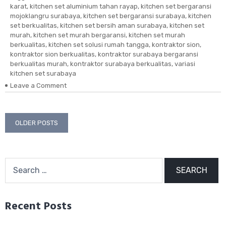
karat
,
kitchen set aluminium tahan rayap
,
kitchen set bergaransi
mojoklangru surabaya
,
kitchen set bergaransi surabaya
,
kitchen
set berkualitas
,
kitchen set bersih aman surabaya
,
kitchen set
murah
,
kitchen set murah bergaransi
,
kitchen set murah
berkualitas
,
kitchen set solusi rumah tangga
,
kontraktor sion
,
kontraktor sion berkualitas
,
kontraktor surabaya bergaransi
berkualitas murah
,
kontraktor surabaya berkualitas
,
variasi
kitchen set surabaya
Leave a Comment
on
Kitchen
set
Aluminium
Posts
OLDER POSTS
solusi
rumah
navigation
tangga
Search
for:
Recent Posts