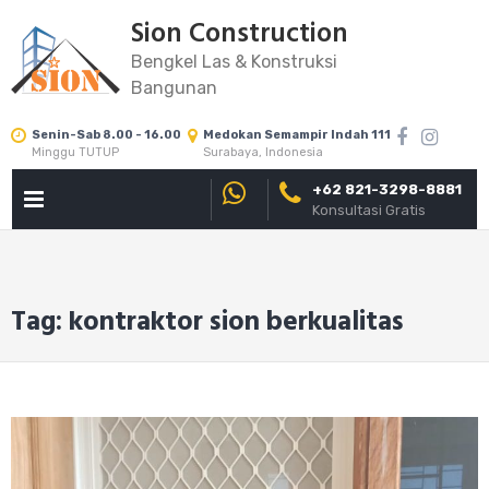
Skip
Sion Construction
to
Bengkel Las & Konstruksi
content
Bangunan
Senin-Sab 8.00 - 16.00
Medokan Semampir Indah 111
Minggu TUTUP
Surabaya, Indonesia
+62 821-3298-8881
PRIMARY
Konsultasi Gratis
MENU
Tag: kontraktor sion berkualitas