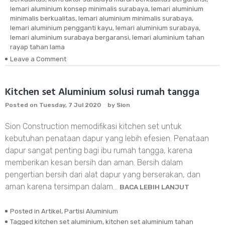
lemari aluminium konsep minimalis surabaya
,
lemari aluminium
minimalis berkualitas
,
lemari aluminium minimalis surabaya
,
lemari aluminium pengganti kayu
,
lemari aluminium surabaya
,
lemari aluminium surabaya bergaransi
,
lemari aluminium tahan
rayap tahan lama
Leave a Comment
on
Lemari
Aluminium
Manyar
Kitchen set Aluminium solusi rumah tangga
Surabaya
Posted on
Tuesday, 7 Jul 2020
by
Sion
Sion Construction memodifikasi kitchen set untuk
kebutuhan penataan dapur yang lebih efesien. Penataan
dapur sangat penting bagi ibu rumah tangga, karena
memberikan kesan bersih dan aman. Bersih dalam
pengertian bersih dari alat dapur yang berserakan, dan
aman karena tersimpan dalam…
BACA LEBIH LANJUT
Posted in
Artikel
,
Partisi Aluminium
Tagged
kitchen set aluminium
,
kitchen set aluminium tahan