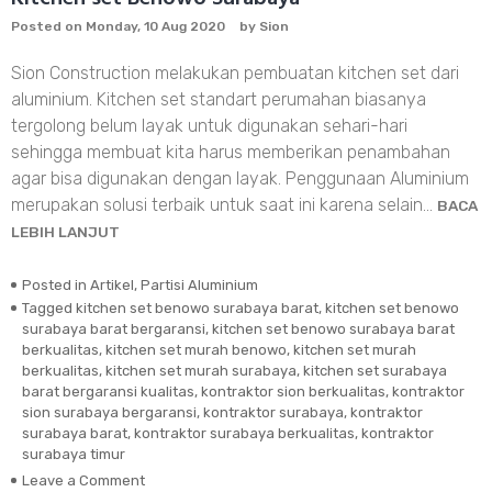
Wiskai
Posted on
Monday, 10 Aug 2020
by
Sion
Sion Construction melakukan pembuatan kitchen set dari
aluminium. Kitchen set standart perumahan biasanya
tergolong belum layak untuk digunakan sehari-hari
sehingga membuat kita harus memberikan penambahan
agar bisa digunakan dengan layak. Penggunaan Aluminium
merupakan solusi terbaik untuk saat ini karena selain…
BACA
LEBIH LANJUT
Posted in
Artikel
,
Partisi Aluminium
Tagged
kitchen set benowo surabaya barat
,
kitchen set benowo
surabaya barat bergaransi
,
kitchen set benowo surabaya barat
berkualitas
,
kitchen set murah benowo
,
kitchen set murah
berkualitas
,
kitchen set murah surabaya
,
kitchen set surabaya
barat bergaransi kualitas
,
kontraktor sion berkualitas
,
kontraktor
sion surabaya bergaransi
,
kontraktor surabaya
,
kontraktor
surabaya barat
,
kontraktor surabaya berkualitas
,
kontraktor
surabaya timur
Leave a Comment
on