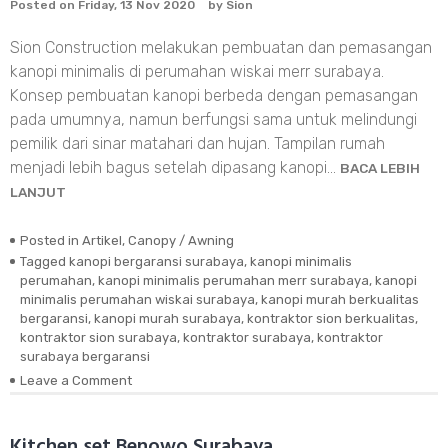
Posted on
Friday, 13 Nov 2020
by
Sion
Surabaya
Sion Construction melakukan pembuatan dan pemasangan
kanopi minimalis di perumahan wiskai merr surabaya.
Konsep pembuatan kanopi berbeda dengan pemasangan
pada umumnya, namun berfungsi sama untuk melindungi
pemilik dari sinar matahari dan hujan. Tampilan rumah
menjadi lebih bagus setelah dipasang kanopi…
BACA LEBIH
LANJUT
Posted in
Artikel
,
Canopy / Awning
Tagged
kanopi bergaransi surabaya
,
kanopi minimalis
perumahan
,
kanopi minimalis perumahan merr surabaya
,
kanopi
minimalis perumahan wiskai surabaya
,
kanopi murah berkualitas
bergaransi
,
kanopi murah surabaya
,
kontraktor sion berkualitas
,
kontraktor sion surabaya
,
kontraktor surabaya
,
kontraktor
surabaya bergaransi
Leave a Comment
on
Kanopi
Minimalis
Perumahan
Kitchen set Benowo Surabaya