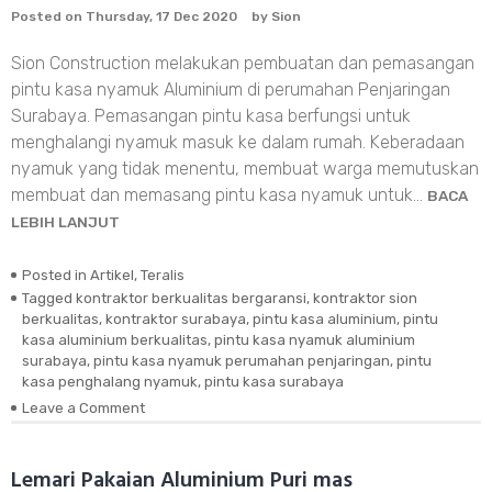
Posted on
Thursday, 17 Dec 2020
by
Sion
Sion Construction melakukan pembuatan dan pemasangan
pintu kasa nyamuk Aluminium di perumahan Penjaringan
Surabaya. Pemasangan pintu kasa berfungsi untuk
menghalangi nyamuk masuk ke dalam rumah. Keberadaan
nyamuk yang tidak menentu, membuat warga memutuskan
membuat dan memasang pintu kasa nyamuk untuk…
BACA
LEBIH LANJUT
Posted in
Artikel
,
Teralis
Tagged
kontraktor berkualitas bergaransi
,
kontraktor sion
berkualitas
,
kontraktor surabaya
,
pintu kasa aluminium
,
pintu
kasa aluminium berkualitas
,
pintu kasa nyamuk aluminium
surabaya
,
pintu kasa nyamuk perumahan penjaringan
,
pintu
kasa penghalang nyamuk
,
pintu kasa surabaya
Leave a Comment
on
Pintu
kasa
Aluminium
Lemari Pakaian Aluminium Puri mas
Penjaringan