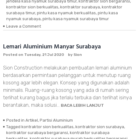
jendela kasa nyamuk surabaya timur
,
kontraktor sion bergaransi
,
kontraktor sion berkualitas
,
kontraktor surabaya
,
kontraktor
surabaya timur
,
pintu kasa nyamuk berkualitas
,
pintu kasa
nyamuk surabaya
,
pintu kasa nyamuk surabaya timur
Leave a Comment
on
Pintu
dan
Jendela
Lemari Aluminium Manyar Surabaya
Kasa
Posted on
Tuesday, 21 Jul 2020
by
Sion
Nyamuk
Aluminium
Sion Construction melakukan pembuatan lemari aluminium
berdasarkan permintaan pelanggan untuk menutup ruang
kosong agar lebih elegan. Konsep yang digunakan adalah
minimalis. Ruang-ruang kosong yang ada di rumah sering
terlihat kurang bagus jika terlalu terbuka dan terlihat isinya
berantakan, maka solusi…
BACA LEBIH LANJUT
Posted in
Artikel
,
Partisi Aluminium
Tagged
kontraktor sion berkualitas
,
kontraktor sion surabaya
,
kontraktor surabaya bergaransi
,
kontraktor surabaya
berkualitas
,
kontraktor surabaya murah berkualitas bergaransi
,