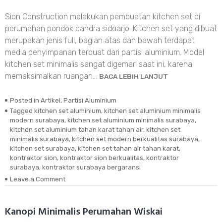
Sion Construction melakukan pembuatan kitchen set di
perumahan pondok candra sidoarjo. Kitchen set yang dibuat
merupakan jenis full, bagian atas dan bawah terdapat
media penyimpanan terbuat dari partisi aluminium. Model
kitchen set minimalis sangat digemari saat ini, karena
memaksimalkan ruangan…
BACA LEBIH LANJUT
Posted in
Artikel
,
Partisi Aluminium
Tagged
kitchen set aluminium
,
kitchen set aluminium minimalis
modern surabaya
,
kitchen set aluminium minimalis surabaya
,
kitchen set aluminium tahan karat tahan air
,
kitchen set
minimalis surabaya
,
kitchen set modern berkualitas surabaya
,
kitchen set surabaya
,
kitchen set tahan air tahan karat
,
kontraktor sion
,
kontraktor sion berkualitas
,
kontraktor
surabaya
,
kontraktor surabaya bergaransi
Leave a Comment
on
Kitchen
set
Pondok
Kanopi Minimalis Perumahan Wiskai
Candra