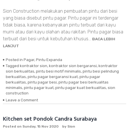
Sion Construction melakukan pembuatan pintu dari besi
yang biasa disebut pintu pagar. Pintu pagar ini terdengar
tidak biasa, karena kebanyakan pintu terbuat dari kayu
murni atau dari kayu olahan atau rakitan. Pintu pagar biasa
terbuat dari besi untuk kebutuhan khusus…
BACA LEBIH
LANJUT
Posted in
Pagar
,
Pintu Expanda
Tagged
kontraktor sion
,
kontraktor sion bergaransi
,
kontraktor
sion berkualitas
,
pintu besi motif minimalis
,
pintu besi pelindung
berkualitas
,
pintu pagar bergaransi kuat
,
pintu pagar
berkualitas
,
pintu pagar besi
,
pintu pagar besi berkualitas
minimalis
,
pintu pagar kuat
,
pintu pagar kuat berkualitas
,
sion
construction
Leave a Comment
on
Pintu
Pagar
Besi
Kitchen set Pondok Candra Surabaya
Berkualitas
Posted on
Sunday, 15 Nov 2020
by
Sion