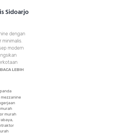
s Sidoarjo
nine dengan
 minimalis.
nsep modern
ngsikan
erkotaan
BACA LEBIH
xpanda
g mezzanine
ngerjaan
 murah
tor murah
rabaya
,
ntraktor
murah