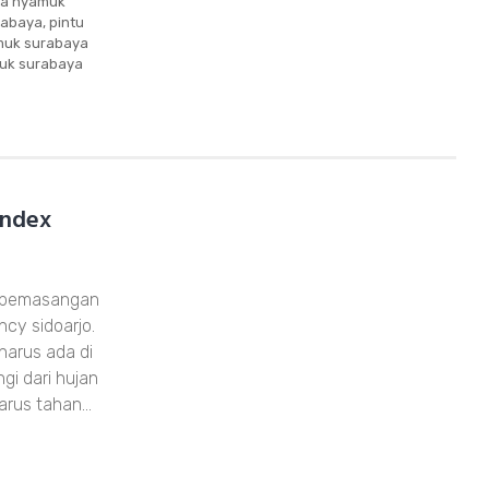
sa nyamuk
rabaya
,
pintu
muk surabaya
muk surabaya
andex
n pemasangan
cy sidoarjo.
harus ada di
i dari hujan
arus tahan…