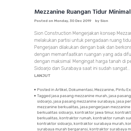
dan
Mezzanine Ruangan Tidur Minimali
Teralis
Jendela
Posted on
Monday, 30 Dec 2019
by
Sion
Surabaya
Timur
Sion Construction Mengerjakan konsep Mezza
melakukan partisi untuk pengadaan ruang tidur
Pengerjaan dilakukan dengan baik dan berko
dengan memanfaatkan ruangan yang ada difu
dengan maksimal. Mengingat harga tanah di p
Sidoarjo dan Surabaya saat ini sudah sangat…
LANJUT
Posted in
Artikel
,
Dokumentasi
,
Mezzanine
,
Pintu E
Tagged
jasa pasang mezzanine murah
,
jasa pasan
sidoarjo
,
jasa pasang mezzanine surabaya
,
jasa pe
mezzanine berkualitas
,
jasa pengerjaan mezzanine
berkualitas sidoarjo
,
kontraktor jawa timur
,
kontrak
berkualitas
,
kontraktor rumah
,
kontraktor rumah su
kontraktor sidoarjo
,
kontraktor surabaya murah
,
ko
surabaya murah bergaransi
,
kontraktor surabaya 