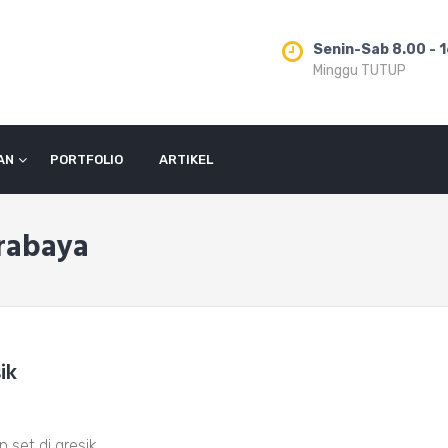
Senin-Sab 8.00 - 
Minggu TUTUP
AN
PORTFOLIO
ARTIKEL
rabaya
ik
set di gresik.