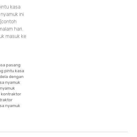
intu kasa
 nyamuk ini
 (contoh
alam hari.
muk masuk ke
asa pasang
ng pintu kasa
endela dengan
kasa nyamuk
 nyamuk
,
kontraktor
traktor
asa nyamuk