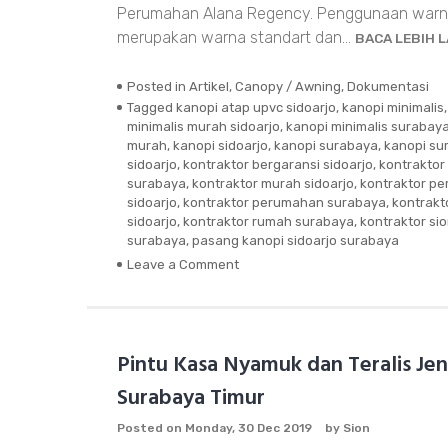
Perumahan Alana Regency. Penggunaan warna
merupakan warna standart dan…
BACA LEBIH 
Posted in
Artikel
,
Canopy / Awning
,
Dokumentasi
Tagged
kanopi atap upvc sidoarjo
,
kanopi minimalis
minimalis murah sidoarjo
,
kanopi minimalis surabay
murah
,
kanopi sidoarjo
,
kanopi surabaya
,
kanopi su
sidoarjo
,
kontraktor bergaransi sidoarjo
,
kontraktor
surabaya
,
kontraktor murah sidoarjo
,
kontraktor p
sidoarjo
,
kontraktor perumahan surabaya
,
kontrakt
sidoarjo
,
kontraktor rumah surabaya
,
kontraktor si
surabaya
,
pasang kanopi sidoarjo surabaya
Leave a Comment
on
Pemasangan
Kanopi
Atap
Upvc
Pintu Kasa Nyamuk dan Teralis Je
Sidoarjo
Surabaya Timur
Posted on
Monday, 30 Dec 2019
by
Sion