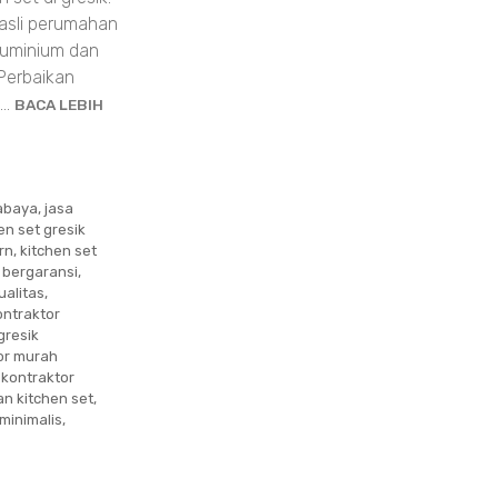
 asli perumahan
aluminium dan
Perbaikan
k…
BACA LEBIH
rabaya
,
jasa
en set gresik
rn
,
kitchen set
 bergaransi
,
ualitas
,
ontraktor
gresik
or murah
,
kontraktor
an kitchen set
,
minimalis
,