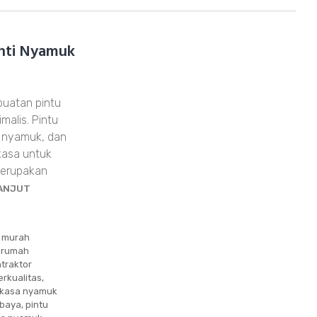
anti Nyamuk
buatan pintu
alis. Pintu
n nyamuk, dan
kasa untuk
merupakan
LANJUT
r murah
r rumah
traktor
rkualitas
,
 kasa nyamuk
abaya
,
pintu