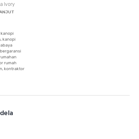
 Ivory
LANJUT
,
kanopi
a
,
kanopi
rabaya
 bergaransi
erumahan
or rumah
on
,
kontraktor
ndela