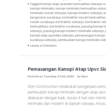
Tagged
kanopi atap spandex berkualitas sidoarjo 
kanopi minimalis
,
kanopi minimalis berkualitas sidoa
minimalis murah sidoarjo
,
kanopi modern sidoarjo
,
k
bergaransi surabaya
,
kontraktor murah berkualitas
rumah surabaya
,
kontraktor sidoarjo
,
kontraktor sid
berkualitass
,
kontraktor surabaya
,
pasang kanopi m
sidoarjo
,
pasang kanopi modern minimalis sidoarjo
,
kanopi atap spandex sidoarjo
,
pemasangan kanopi 
surabaya sidoarjo
,
pembuatan kanopi minimalis sid
Leave a Comment
on
Pasang
Kanopi
Minimalis
Atap
Pemasangan Kanopi Atap Upvc Si
Spandex
Posted on
Tuesday, 4 Feb 2020
by
Sion
Sion Construction melakukan pengerjaan pe
pembuatan kanopi minimalis dengan atap upv
dilakukan dengan baik, durasi 4 hari dan mem
minimalis dan modern di daerah sidoarjo, khus