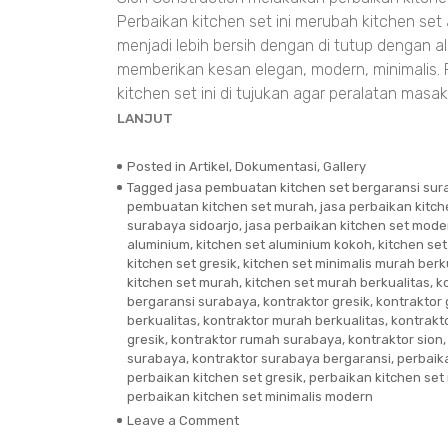
Perbaikan kitchen set ini merubah kitchen set
menjadi lebih bersih dengan di tutup dengan 
memberikan kesan elegan, modern, minimalis. 
kitchen set ini di tujukan agar peralatan masa
LANJUT
Posted in
Artikel
,
Dokumentasi
,
Gallery
Tagged
jasa pembuatan kitchen set bergaransi su
pembuatan kitchen set murah
,
jasa perbaikan kitch
surabaya sidoarjo
,
jasa perbaikan kitchen set mode
aluminium
,
kitchen set aluminium kokoh
,
kitchen set
kitchen set gresik
,
kitchen set minimalis murah berk
kitchen set murah
,
kitchen set murah berkualitas
,
k
bergaransi surabaya
,
kontraktor gresik
,
kontraktor 
berkualitas
,
kontraktor murah berkualitas
,
kontrakt
gresik
,
kontraktor rumah surabaya
,
kontraktor sion
surabaya
,
kontraktor surabaya bergaransi
,
perbaik
perbaikan kitchen set gresik
,
perbaikan kitchen set 
perbaikan kitchen set minimalis modern
Leave a Comment
on
Perbaikan