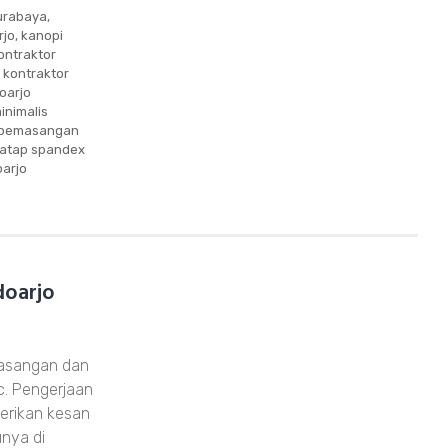
surabaya
,
rjo
,
kanopi
ontraktor
,
kontraktor
oarjo
inimalis
pemasangan
atap spandex
oarjo
doarjo
masangan dan
c. Pengerjaan
berikan kesan
unya di