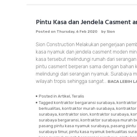
Kitchen
Set
Rumah
Pintu Kasa dan Jendela Casment 
Gresik
Posted on
Thursday, 6 Feb 2020
by
Sion
Sion Construction Melakukan pengerjaan pem
kasa nyamuk dan jendela casment moden minim
kasa tersebut melindungi rumah dari seranga
pintu casment berperan sama dengan bahan 
melindungi dari serangan nyamuk. Surabaya 
wilayah tropis sehingga sangat…
BACA LEBIH 
Posted in
Artikel
,
Teralis
Tagged
kontraktor bergaransi surabaya
,
kontrakto
berkualitas
,
kontraktor murah surabaya
,
kontrakto
surabaya
,
kontraktor sion
,
kontraktor surabaya
,
kon
surabaya bergaransi
,
kontraktor surabaya murah be
pasang pintu kasa nyamuk surabaya
,
pasang pintu
surabaya timur
,
pintu kasa nyamuk berkualitas sur