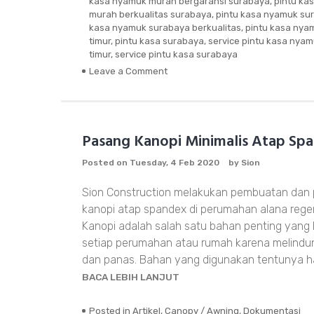
kasa nyamuk murah bergaransi surabaya
,
pintu ka
murah berkualitas surabaya
,
pintu kasa nyamuk su
kasa nyamuk surabaya berkualitas
,
pintu kasa nya
timur
,
pintu kasa surabaya
,
service pintu kasa nya
timur
,
service pintu kasa surabaya
Leave a Comment
on
Pintu
Kasa
dan
Jendela
Pasang Kanopi Minimalis Atap Sp
Casment
anti
Posted on
Tuesday, 4 Feb 2020
by
Sion
Nyamuk
Sion Construction melakukan pembuatan da
kanopi atap spandex di perumahan alana regen
Kanopi adalah salah satu bahan penting yang 
setiap perumahan atau rumah karena melindung
dan panas. Bahan yang digunakan tentunya h
BACA LEBIH LANJUT
Posted in
Artikel
,
Canopy / Awning
,
Dokumentasi