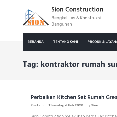
Skip
Sion Construction
to
content
Bengkel Las & Konstruksi
Bangunan
BERANDA
TENTANG KAMI
PRODUK & LAYAN
Tag: kontraktor rumah su
Perbaikan Kitchen Set Rumah Gres
Posted on
Thursday, 6 Feb 2020
by
Sion
Sion Construction melakukan perbaikan kitchen 