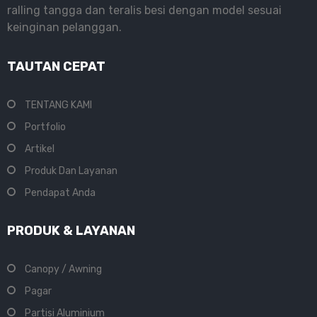
ralling tangga dan teralis besi dengan model sesuai
keinginan pelanggan.
TAUTAN CEPAT
TENTANG KAMI
Portfolio
Artikel
Produk Dan Layanan
Pendapat Anda
PRODUK & LAYANAN
Canopy / Awning
Pagar
Partisi Aluminium