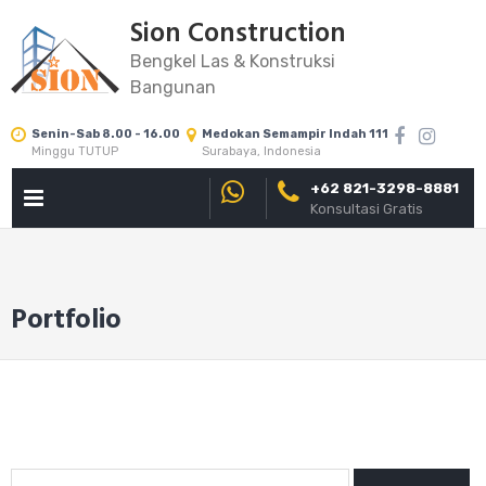
Skip
Sion Construction
to
Bengkel Las & Konstruksi
content
Bangunan
Senin-Sab 8.00 - 16.00
Medokan Semampir Indah 111
Minggu TUTUP
Surabaya, Indonesia
+62 821-3298-8881
PRIMARY
Konsultasi Gratis
MENU
Portfolio
Search