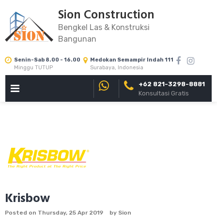
Skip
Sion Construction
to
Bengkel Las & Konstruksi
content
Bangunan
Senin-Sab 8.00 - 16.00
Medokan Semampir Indah 111
Minggu TUTUP
Surabaya, Indonesia
+62 821-3298-8881
PRIMARY
Konsultasi Gratis
MENU
Krisbow
Posted on
Thursday, 25 Apr 2019
by
Sion