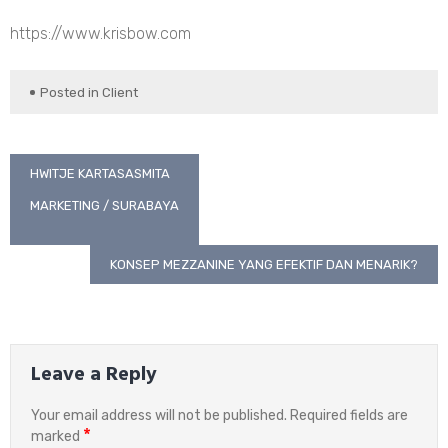
https://www.krisbow.com
Posted in
Client
Post
HWITJE KARTASASMITA
navigation
MARKETING / SURABAYA
KONSEP MEZZANINE YANG EFEKTIF DAN MENARIK?
Leave a Reply
Your email address will not be published.
Required fields are
*
marked