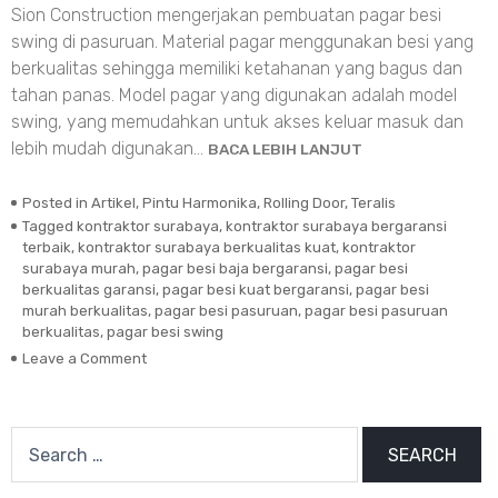
Sion Construction mengerjakan pembuatan pagar besi
swing di pasuruan. Material pagar menggunakan besi yang
berkualitas sehingga memiliki ketahanan yang bagus dan
tahan panas. Model pagar yang digunakan adalah model
swing, yang memudahkan untuk akses keluar masuk dan
lebih mudah digunakan…
BACA LEBIH LANJUT
Posted in
Artikel
,
Pintu Harmonika
,
Rolling Door
,
Teralis
Tagged
kontraktor surabaya
,
kontraktor surabaya bergaransi
terbaik
,
kontraktor surabaya berkualitas kuat
,
kontraktor
surabaya murah
,
pagar besi baja bergaransi
,
pagar besi
berkualitas garansi
,
pagar besi kuat bergaransi
,
pagar besi
murah berkualitas
,
pagar besi pasuruan
,
pagar besi pasuruan
berkualitas
,
pagar besi swing
Leave a Comment
on
Pagar
Besi
Swing
Search
Pasuruan
for: