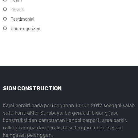
Team
Teralis
Testimonial
Uncategorized
SION CONSTRUCTION
Kami berdiri pada pertengahan tahun 2012 sebagai salah
satu kontraktor Surabaya, bergerak di bidang jasa
konstruksi dan pembuatan kanopi carport, area parkir,
ralling tangga dan teralis besi dengan model sesuai
keinginan pelanggan.