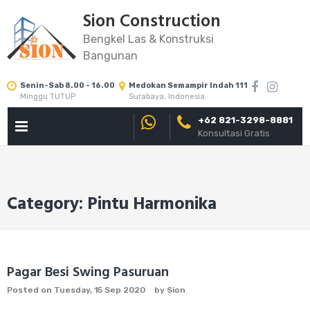
Skip
Sion Construction
to
Bengkel Las & Konstruksi
content
Bangunan
Senin-Sab 8.00 - 16.00
Medokan Semampir Indah 111
Minggu TUTUP
Surabaya, Indonesia
+62 821-3298-8881
PRIMARY
Konsultasi Gratis
MENU
Category: Pintu Harmonika
Pagar Besi Swing Pasuruan
Posted on
Tuesday, 15 Sep 2020
by
Sion