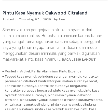
Jasa
Pasang
Pintu
Pintu Kasa Nyamuk Oakwood Citraland
Kasa
Posted on
Thursday, 9 Jul 2020
by
Sion
Nyamuk
Sion melakukan pengerjaan pintu kasa nyamuk dari
aluminium berkualitas. Berbahan aluminium karena bahan
yang sangat ramai digunakan saat ini sebagai pengganti
kayu yang tahan rayap, tahan lama. Desain dan model
menggunakan desain minimalis yang banyak digunakan
masyarakat. Pintu kasa nyamuk…
BACA LEBIH LANJUT
Posted in
Artikel
,
Partisi Aluminium
,
Pintu Expanda
Tagged
kasa nyamuk pelindung serangan nyamuk
,
kontraktor
perumahan citraland
,
kontraktor perumahan surabaya barat
,
kontraktor surabaya
,
kontraktor surabaya bergaransi
,
kontraktor surabaya bergarasi
,
pintu kasa nyamuk
,
pintu kasa
nyamuk citraland surabaya
,
pintu kasa nyamuk oakwood
citraland
,
pintu kasa nyamuk oakwood citraland surabaya barat
,
pintu kasa nyamuk pelindung
,
pintu kasa nyamuk pelindung
keluarga surabaya
,
pintu kasa nyamuk surabaya
,
pintu kasa