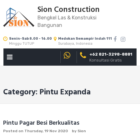
Skip
Sion Construction
to
Bengkel Las & Konstruksi
content
Bangunan
Senin-Sab 8.00 - 16.00
Medokan Semampir Indah 111
Minggu TUTUP
Surabaya, Indonesia
+62 821-3298-8881
PRIMARY
Konsultasi Gratis
MENU
Category: Pintu Expanda
Pintu Pagar Besi Berkualitas
Posted on
Thursday, 19 Nov 2020
by
Sion