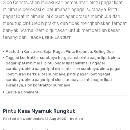
Sion Construction melakukan pembuatan pintu pagar lipat
minimalis berlokasi di perumahan ngagel surabaya. Pintu
pagar lipat minimalis ini dibuat agar proses membuka dan
menutup pintu lebih praktis dan tidak menghabiskan tempat
banyak. Warna krem digunakan untuk memberikan kesan
tenang dan…
BACA LEBIH LANJUT
Posted in
Konstruksi Baja
,
Pagar
,
Pintu Expanda
,
Rolling Door
Tagged
kontraktor surabaya bergaransi
,
pintu pagar lipat
,
pintu
pagar lipat minimalis
,
pintu pagar lipat minimalis ngagel
surabaya
,
pintu pagar lipat minimalis sion surabaya
,
pintu pagar
lipat murah berkualitas surabaya
,
pintu pagar lipat ngagel
surabaya
,
pintu pagar lipat sion surabaya
,
pintu pagar lipat
surabaya
,
sion kontraktor surabaya
Leave a Comment
on
Pintu
Pagar
Lipat
Pintu Kasa Nyamuk Rungkut
Minimalis
Posted on
Wednesday, 12 Aug 2020
by
Sion