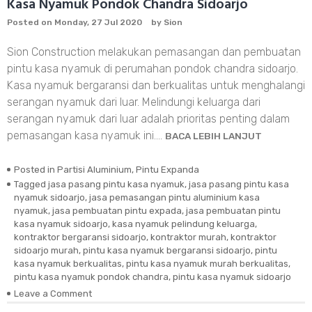
Kasa Nyamuk Pondok Chandra Sidoarjo
Surabaya
Posted on
Monday, 27 Jul 2020
by
Sion
Barat
Sion Construction melakukan pemasangan dan pembuatan
pintu kasa nyamuk di perumahan pondok chandra sidoarjo.
Kasa nyamuk bergaransi dan berkualitas untuk menghalangi
serangan nyamuk dari luar. Melindungi keluarga dari
serangan nyamuk dari luar adalah prioritas penting dalam
pemasangan kasa nyamuk ini.…
BACA LEBIH LANJUT
Posted in
Partisi Aluminium
,
Pintu Expanda
Tagged
jasa pasang pintu kasa nyamuk
,
jasa pasang pintu kasa
nyamuk sidoarjo
,
jasa pemasangan pintu aluminium kasa
nyamuk
,
jasa pembuatan pintu expada
,
jasa pembuatan pintu
kasa nyamuk sidoarjo
,
kasa nyamuk pelindung keluarga
,
kontraktor bergaransi sidoarjo
,
kontraktor murah
,
kontraktor
sidoarjo murah
,
pintu kasa nyamuk bergaransi sidoarjo
,
pintu
kasa nyamuk berkualitas
,
pintu kasa nyamuk murah berkualitas
,
pintu kasa nyamuk pondok chandra
,
pintu kasa nyamuk sidoarjo
Leave a Comment
on
Kasa