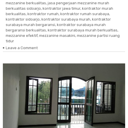
mezzanine berkualitas
,
jasa pengerjaan mezzanine murah
berkualitas sidoarjo
,
kontraktor jawa timur
,
kontraktor murah
berkualitas
,
kontraktor rumah
,
kontraktor rumah surabaya
,
kontraktor sidoarjo
,
kontraktor surabaya murah
,
kontraktor
surabaya murah bergaransi
,
kontraktor surabaya murah
bergaransi berkualitas
,
kontraktor surabaya murah berkualtias
,
mezzanine efektif
,
mezzanine masakini
,
mezzanine partisi ruang
tidur
Leave a Comment
on
Mezzanine
Ruangan
Tidur
Minimalis
Sidoarjo