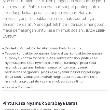
Sion construction melakukan pengerjaan pembuatan pintu
kasa nyamuk. Pintu kasa nyamuk sangat penting untuk
melindungi keluarga dari serangan nyamuk. Banyak
penyakit yang disebabkan oleh nyamuk , contohnya
demam berdarah. Mencegah lebih baik daripada mengobati,
maka pemasangan pintu kasa nyamuk adalah…
BACA LEBIH
LANJUT
Posted in
Artikel
,
Partisi Aluminium
,
Pintu Expanda
Tagged
kontraktor bergaransi berkualitas
,
kontraktor bergaransi
surabaya
,
kontraktor berkualitas
,
kontraktor sion
,
pintu kasa
nyamuk
,
pintu kasa nyamuk aluminium surabaya
,
pintu kasa
nyamuk bergaransi bebas nyamuk
,
pintu kasa nyamuk
berkualitas bergaransi
,
pintu kasa nyamuk pelindung keluarga
,
pintu kasa nyamuk perumahan rungkut surabaya
,
pintu kasa
nyamuk rungkut
,
pintu kasa nyamuk surabaya timur
Leave a Comment
on
Pintu
Kasa
Nyamuk
Pintu Kasa Nyamuk Surabaya Barat
Rungkut
Posted on
Tuesday, 11 Aug 2020
by
Sion