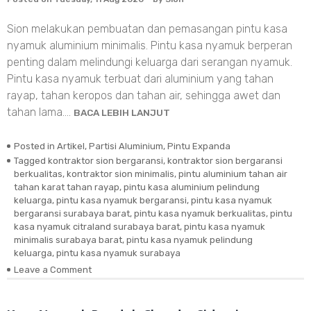
Sion melakukan pembuatan dan pemasangan pintu kasa
nyamuk aluminium minimalis. Pintu kasa nyamuk berperan
penting dalam melindungi keluarga dari serangan nyamuk.
Pintu kasa nyamuk terbuat dari aluminium yang tahan
rayap, tahan keropos dan tahan air, sehingga awet dan
tahan lama.…
BACA LEBIH LANJUT
Posted in
Artikel
,
Partisi Aluminium
,
Pintu Expanda
Tagged
kontraktor sion bergaransi
,
kontraktor sion bergaransi
berkualitas
,
kontraktor sion minimalis
,
pintu aluminium tahan air
tahan karat tahan rayap
,
pintu kasa aluminium pelindung
keluarga
,
pintu kasa nyamuk bergaransi
,
pintu kasa nyamuk
bergaransi surabaya barat
,
pintu kasa nyamuk berkualitas
,
pintu
kasa nyamuk citraland surabaya barat
,
pintu kasa nyamuk
minimalis surabaya barat
,
pintu kasa nyamuk pelindung
keluarga
,
pintu kasa nyamuk surabaya
Leave a Comment
on
Pintu
Kasa
Nyamuk