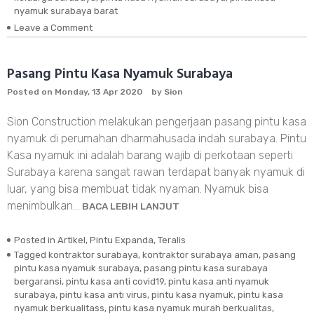
nyamuk surabaya barat
Leave a Comment
on
Pintu
Kasa
Nyamuk
Pasang Pintu Kasa Nyamuk Surabaya
Oakwood
Posted on
Monday, 13 Apr 2020
by
Sion
Citraland
Sion Construction melakukan pengerjaan pasang pintu kasa
nyamuk di perumahan dharmahusada indah surabaya. Pintu
Kasa nyamuk ini adalah barang wajib di perkotaan seperti
Surabaya karena sangat rawan terdapat banyak nyamuk di
luar, yang bisa membuat tidak nyaman. Nyamuk bisa
menimbulkan…
BACA LEBIH LANJUT
Posted in
Artikel
,
Pintu Expanda
,
Teralis
Tagged
kontraktor surabaya
,
kontraktor surabaya aman
,
pasang
pintu kasa nyamuk surabaya
,
pasang pintu kasa surabaya
bergaransi
,
pintu kasa anti covid19
,
pintu kasa anti nyamuk
surabaya
,
pintu kasa anti virus
,
pintu kasa nyamuk
,
pintu kasa
nyamuk berkualitass
,
pintu kasa nyamuk murah berkualitas
,