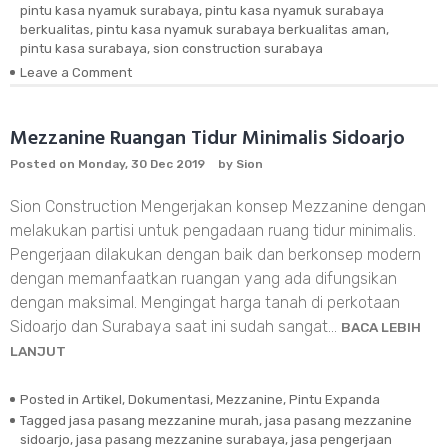
pintu kasa nyamuk surabaya
,
pintu kasa nyamuk surabaya
berkualitas
,
pintu kasa nyamuk surabaya berkualitas aman
,
pintu kasa surabaya
,
sion construction surabaya
Leave a Comment
on
Pasang
Pintu
Kasa
Mezzanine Ruangan Tidur Minimalis Sidoarjo
Nyamuk
Posted on
Monday, 30 Dec 2019
by
Sion
Surabaya
Sion Construction Mengerjakan konsep Mezzanine dengan
melakukan partisi untuk pengadaan ruang tidur minimalis.
Pengerjaan dilakukan dengan baik dan berkonsep modern
dengan memanfaatkan ruangan yang ada difungsikan
dengan maksimal. Mengingat harga tanah di perkotaan
Sidoarjo dan Surabaya saat ini sudah sangat…
BACA LEBIH
LANJUT
Posted in
Artikel
,
Dokumentasi
,
Mezzanine
,
Pintu Expanda
Tagged
jasa pasang mezzanine murah
,
jasa pasang mezzanine
sidoarjo
,
jasa pasang mezzanine surabaya
,
jasa pengerjaan