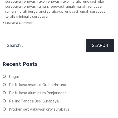
surabaya
,
renovasi ruko
,
renovasi ruko murah
,
renovasi ruko
surabaya
,
renovasi rumah
,
renovasi rumah murah
,
renovasi
rumah murah bergaransi surabaya
,
renovasi rumah surabaya
,
teralis minimalis surabaya
Leave a Comment
on
Renovasi
Ruko
Raya
Search
Darmo
for:
Permai
Utara
Surabaya
Recent Posts
Pagar
Pintu kasa nyamuk Graha Natuna
Pintu kasa Aluminium Penjaringan
Railing Tangga Besi Surabaya
Kitchen set Pakuwon city surabaya