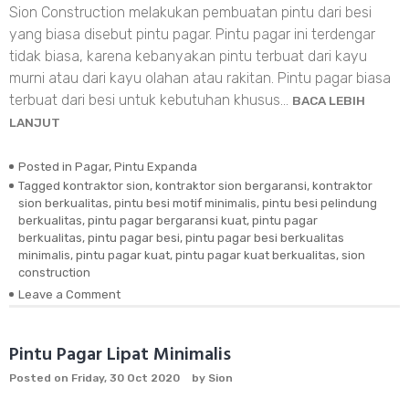
Sion Construction melakukan pembuatan pintu dari besi
yang biasa disebut pintu pagar. Pintu pagar ini terdengar
tidak biasa, karena kebanyakan pintu terbuat dari kayu
murni atau dari kayu olahan atau rakitan. Pintu pagar biasa
terbuat dari besi untuk kebutuhan khusus…
BACA LEBIH
LANJUT
Posted in
Pagar
,
Pintu Expanda
Tagged
kontraktor sion
,
kontraktor sion bergaransi
,
kontraktor
sion berkualitas
,
pintu besi motif minimalis
,
pintu besi pelindung
berkualitas
,
pintu pagar bergaransi kuat
,
pintu pagar
berkualitas
,
pintu pagar besi
,
pintu pagar besi berkualitas
minimalis
,
pintu pagar kuat
,
pintu pagar kuat berkualitas
,
sion
construction
Leave a Comment
on
Pintu
Pagar
Besi
Pintu Pagar Lipat Minimalis
Berkualitas
Posted on
Friday, 30 Oct 2020
by
Sion