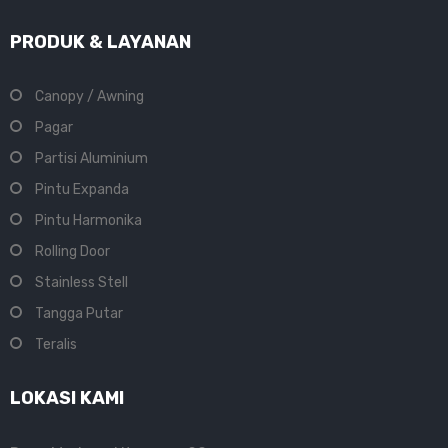
PRODUK & LAYANAN
Canopy / Awning
Pagar
Partisi Aluminium
Pintu Expanda
Pintu Harmonika
Rolling Door
Stainless Stell
Tangga Putar
Teralis
LOKASI KAMI