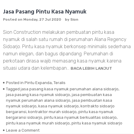
Nyamuk
Pondok
Jasa Pasang Pintu Kasa Nyamuk
Chandra
Posted on
Monday, 27 Jul 2020
by
Sion
Sidoarjo
Sion Construction melakukan pembuatan pintu kasa
nyamuk di salah satu rumah di perumahan Alana Regency
Sidoarjo. Pintu kasa nyamuk berkonsep minimalis sederhana
namun elegan, dan bagus dipandang. Perumahan di
perkotaan dirasa wajib memasang kasa nyamuk karena
situasi udara dan kelembapan…
BACA LEBIH LANJUT
Posted in
Pintu Expanda
,
Teralis
Tagged
jasa pasang kasa nyamuk perumahan alana sidoarjo
,
jasa pasang kasa nyamuk sidoarjo
,
jasa pembuatan kasa
nyamuk perumahan alana sidoarjo
,
jasa pembuatan kasa
nyamuk sidoarjo
,
kasa nyamuk sidoarjo
,
kontrakto sidoarjo
bergaransi
,
kontraktor murah sidoarjo
,
pintu kasa nyamuk
bergaransi sidoarjo
,
pintu kasa nyamuk berkualitas sidoarjo
,
pintu kasa nyamuk murah sidoarjo
,
pintu kasa nyamuk sidoarjo
Leave a Comment
on